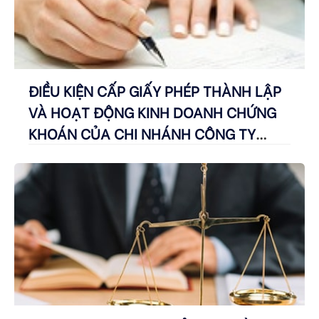
ĐIỀU KIỆN CẤP GIẤY PHÉP THÀNH LẬP
VÀ HOẠT ĐỘNG KINH DOANH CHỨNG
KHOÁN CỦA CHI NHÁNH CÔNG TY
CHỨNG KHOÁN, CHI NHÁNH CÔNG TY
QUẢN LÝ QUỸ NƯỚC NGOÀI LÀ GÌ?