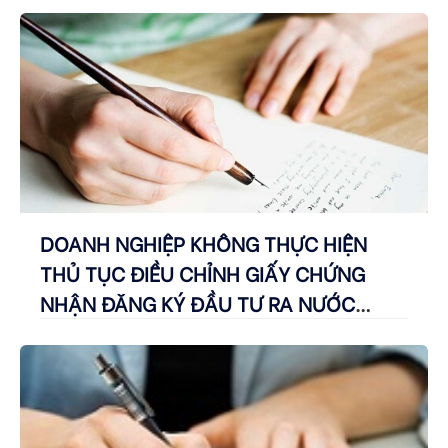
DOANH NGHIỆP KHÔNG THỰC HIỆN
THỦ TỤC ĐIỀU CHỈNH GIẤY CHỨNG
NHẬN ĐĂNG KÝ ĐẦU TƯ RA NƯỚC
NGOÀI TRONG TRƯỜNG HỢP PHẢI ĐIỀU
CHỈNH THÌ BỊ XỬ PHẠT THẾ NÀO?