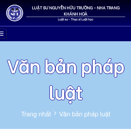
LUẬT SƯ NGUYỄN HỮU TRƯỜNG - NHA TRANG
KHÁNH HOÀ
Luật sư - Thạc sĩ Luật học
Văn bản pháp
luật
Trang nhất
Văn bản pháp luật