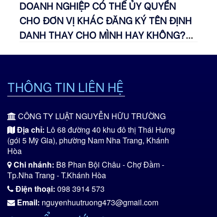
DOANH NGHIỆP CÓ THỂ ỦY QUYỀN
CHO ĐƠN VỊ KHÁC ĐĂNG KÝ TÊN ĐỊNH
DANH THAY CHO MÌNH HAY KHÔNG?
NGUYÊN TẮC KHI ĐĂNG KÝ TÊN ĐỊNH
DANH LÀ GÌ?
THÔNG TIN LIÊN HỆ
CÔNG TY LUẬT NGUYỄN HỮU TRƯỜNG
Địa chỉ:
Lô 68 đường 40 khu đô thị Thái Hưng
(gói 5 Mỹ Gia), phường Nam Nha Trang, Khánh
Hòa
Chi nhánh:
B8 Phan Bội Châu - Chợ Đầm -
Tp.Nha Trang - T.Khánh Hòa
Điện thoại:
098 3914 573
Email:
nguyenhuutruong473@gmail.com